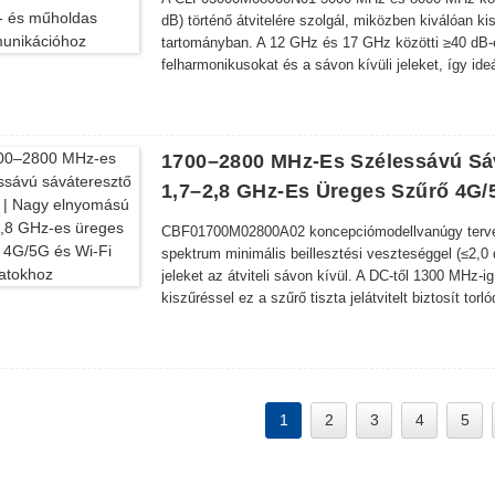
dB) történő átvitelére szolgál, miközben kiválóan k
tartományban. A 12 GHz és 17 GHz közötti ≥40 dB-e
felharmonikusokat és a sávon kívüli jeleket, így id
kommunikációs adó-vevőkhöz, 5G NR infrastruktúrá
amelyek tiszta jelátvitelt igényelnek a 3–8 GHz-es
1700–2800 MHz-Es Szélessávú Sá
1,7–2,8 GHz-Es Üreges Szűrő 4G/
CBF01700M02800A02 koncepciómodell
van
úgy terv
spektrum minimális beillesztési veszteséggel (≤2,0
jeleket az átviteli sávon kívül. A DC-től 1300 MHz-
kiszűréssel ez a szűrő tiszta jelátvitelt biztosít tor
1
2
3
4
5