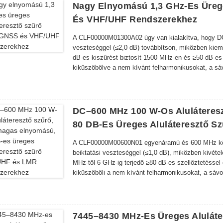
Nagy Elnyomású 1,3 GHz-Es Üreg
És VHF/UHF Rendszerekhez
A CLF00000M01300A02 úgy van kialakítva, hogy DC-tő
veszteséggel (≤2,0 dB) továbbítson, miközben kieme
dB-es kiszűrést biztosít 1500 MHz-en és ≥50 dB-es
kiküszöbölve a nem kívánt felharmonikusokat, a sávo
A Concept a legjobb duplexereket/triplexereket/szűrő
duplexereket/triplexereket/szűrőket széles körben 
közbiztonsági rendszerekben és DAS rendszerekbe
DC–600 MHz 100 W-Os Aluláteres
80 DB-Es Üreges Aluláteresztő 
A CLF00000M00600N01 egyenáramú és 600 MHz között
beiktatási veszteséggel (≤1,0 dB), miközben kivétel
MHz-től 6 GHz-ig terjedő ≥80 dB-es szellőztetésse
kiküszöböli a nem kívánt felharmonikusokat, a sávon 
jelátvitelt túlterhelt rádiófrekvenciás környezetben.
A Concept a legjobb duplexereket/triplexereket/szűrő
duplexereket/triplexereket/szűrőket széles körben 
közbiztonsági rendszerekben és DAS rendszerekbe
7445–8430 MHz-Es Üreges Aluláte