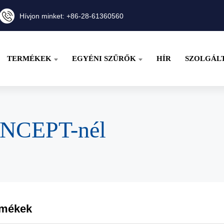
Hívjon minket: +86-28-61360560
TERMÉKEK
EGYÉNI SZŰRŐK
HÍR
SZOLGÁL
ONCEPT-nél
rmékek