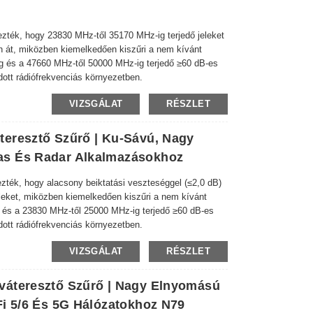
ték, hogy 23830 MHz-től 35170 MHz-ig terjedő jeleket
n át, miközben kiemelkedően kiszűri a nem kívánt
-ig és a 47660 MHz-től 50000 MHz-ig terjedő ≥60 dB-es
lódott rádiófrekvenciás környezetben.
VIZSGÁLAT
RÉSZLET
eresztő Szűrő | Ku-Sávú, Nagy
as És Radar Alkalmazásokhoz
ék, hogy alacsony beiktatási veszteséggel (≤2,0 dB)
eleket, miközben kiemelkedően kiszűri a nem kívánt
ig és a 23830 MHz-től 25000 MHz-ig terjedő ≥60 dB-es
lódott rádiófrekvenciás környezetben.
VIZSGÁLAT
RÉSZLET
váteresztő Szűrő | Nagy Elnyomású
Fi 5/6 És 5G Hálózatokhoz N79