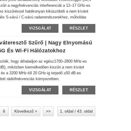
iszűri a nagyfrekvenciás interferenciát a 12–17 GHz-es
s kiszűréssel hatékonyan kiküszöböli a nem kívánt
eális S-sávú / C-sávú radarrendszerekhez, műholdas
hoz, valamint olyan teszt- és mérőberendezésekhez,
VIZSGÁLAT
RÉSZLET
 spektrumban.
váteresztő Szűrő | Nagy Elnyomású
5G És Wi-Fi Hálózatokhoz
ezték, hogy áthaladjon az egész
1700–2800 MHz-es
 dB), miközben kiemelkedően kiszűri a nem kívánt
ig és a 3200 MHz-től 20 GHz-ig terjedő ≥50 dB-es
lódott rádiófrekvenciás környezetben.
VIZSGÁLAT
RÉSZLET
6
Következő >
>>
1. oldal / 43. oldal