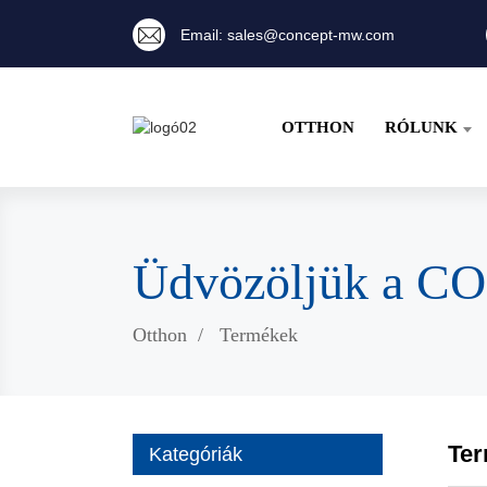
Email: sales@concept-mw.com
OTTHON
RÓLUNK
Üdvözöljük a C
Otthon
Termékek
Te
Kategóriák