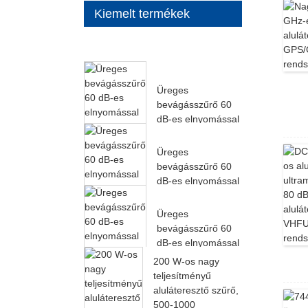
Kiemelt termékek
Üreges
bevágásszűrő 60
dB-es elnyomással
27000MHz-től...
Üreges
bevágásszűrő 60
dB-es elnyomással
24000MHz-től...
Üreges
bevágásszűrő 60
dB-es elnyomással
22000MHz-től...
200 W-os nagy
teljesítményű
aluláteresztő szűrő,
500-1000