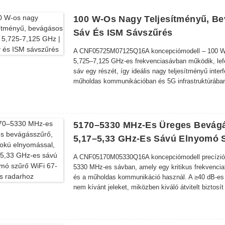
100 W-Os Nagy Teljesítményű, Be
Sáv És ISM Sávszűrés
A CNF05725M07125Q16A koncepciómodell – 100 W-o
5,725–7,125 GHz-es frekvenciasávban működik, lef
sáv egy részét, így ideális nagy teljesítményű inte
műholdas kommunikációban és 5G infrastruktúrába
5170–5330 MHz-Es Üreges Bevágá
5,17–5,33 GHz-Es Sávú Elnyomó 
A CNF05170M05330Q16A koncepciómodell precíziós t
5330 MHz-es sávban, amely egy kritikus frekvenciat
és a műholdas kommunikáció használ. A ≥40 dB-es 
nem kívánt jeleket, miközben kiváló átvitelt bizto
5360–5500 MHz), ≤2,0 dB beiktatási veszteséggel 