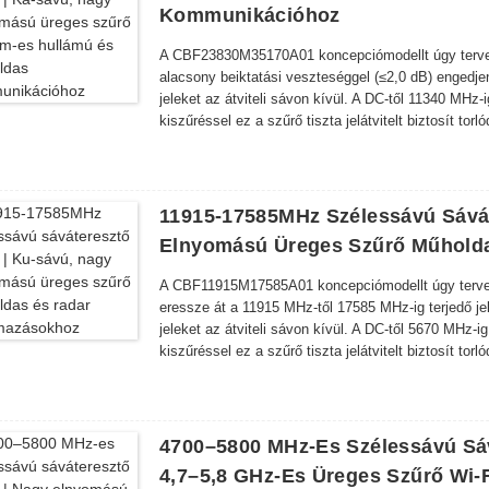
Kommunikációhoz
A CBF23830M35170A01 koncepciómodellt úgy tervez
alacsony beiktatási veszteséggel (≤2,0 dB) engedje
jeleket az átviteli sávon kívül. A DC-től 11340 MHz
kiszűréssel ez a szűrő tiszta jelátvitelt biztosít tor
11915-17585MHz Szélessávú Sávát
Elnyomású Üreges Szűrő Műhold
A CBF11915M17585A01 koncepciómodellt úgy tervezt
eressze át a 11915 MHz-től 17585 MHz-ig terjedő j
jeleket az átviteli sávon kívül. A DC-től 5670 MHz-
kiszűréssel ez a szűrő tiszta jelátvitelt biztosít tor
4700–5800 MHz-Es Szélessávú Sá
4,7–5,8 GHz-Es Üreges Szűrő Wi-