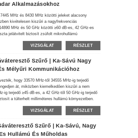
adar Alkalmazásokhoz
7445 MHz és 8430 MHz közötti jeleket alacsony
özben kivételesen kiszűri a nagyfrekvenciás
A 14890 MHz és 50 GHz közötti ≥60 dB-es, 42 GHz-es
a jelátvitelt biztosít zsúfolt mikrohullámú
VIZSGÁLAT
RÉSZLET
váteresztő Szűrő | Ka-Sávú Nagy
És Mélyűri Kommunikációhoz
zték, hogy 33570 MHz-től 34555 MHz-ig terjedő
 engedjen át, miközben kiemelkedően kiszűri a nem
GHz-ig terjedő ≥45 dB-es, a 42 GHz-től 50 GHz-ig terjedő
iztosít a túlterhelt milliméteres hullámú környezetben.
VIZSGÁLAT
RÉSZLET
áváteresztő Szűrő | Ka-Sávú, Nagy
Es Hullámú És Műholdas