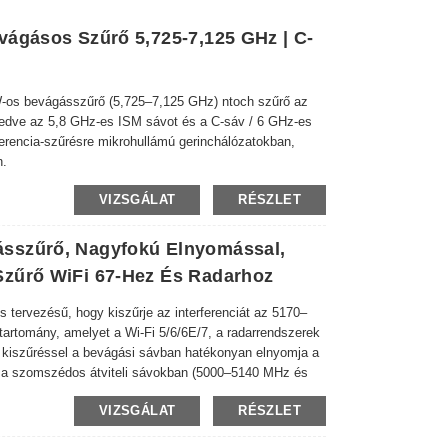
vágásos Szűrő 5,725-7,125 GHz | C-
s bevágásszűrő (5,725–7,125 GHz) ntoch szűrő az
edve az 5,8 GHz-es ISM sávot és a C-sáv / 6 GHz-es
rferencia-szűrésre mikrohullámú gerinchálózatokban,
n.
VIZSGÁLAT
RÉSZLET
sszűrő, Nagyfokú Elnyomással,
Szűrő WiFi 67-Hez És Radarhoz
ervezésű, hogy kiszűrje az interferenciát az 5170–
artomány, amelyet a Wi-Fi 5/6/6E/7, a radarrendszerek
kiszűréssel a bevágási sávban hatékonyan elnyomja a
sít a szomszédos átviteli sávokban (5000–5140 MHz és
és ≤2,0 VSWR-rel.
VIZSGÁLAT
RÉSZLET