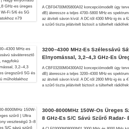
A CBF04700M05800A02 koncepciómodellt úgy tervezt
dB) áteressze a teljes 4700–5800 MHz-es spektrumo
az átviteli sávon kívül. A DC-től 4300 MHz-ig és a 
a szűrő tiszta jelátvitelt biztosít a túlterhelt rádióf
3200–4300 MHz-Es Szélessávú Sá
Elnyomással, 3,2–4,3 GHz-Es Ür
A CBF03200M04300A02 koncepciómodellt úgy tervezt
dB) áteressze a teljes 3200–4300 MHz-es spektrumo
az átviteli sávon kívül. A DC-től 2800 MHz-ig és a 
a szűrő tiszta jelátvitelt biztosít a túlterhelt rádióf
3000-8000MHz 150W-Os Üreges Szű
8 GHz-Es S/C Sávú Szűrő Radar-
A CLF03000M08000N01 3000 MHz és 8000 MHz közötti