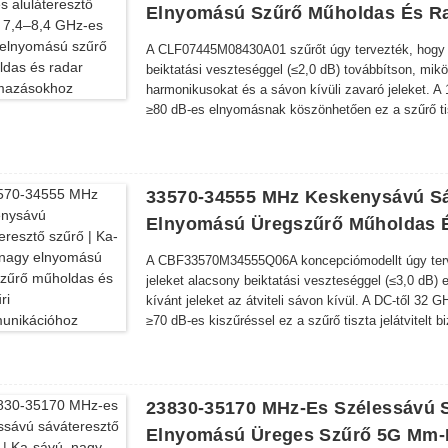
Elnyomású Szűrő Műholdas És R
A CLF07445M08430A01 szűrőt úgy tervezték, hogy 
beiktatási veszteséggel (≤2,0 dB) továbbítson, mik
harmonikusokat és a sávon kívüli zavaró jeleket. 
≥80 dB-es elnyomásnak köszönhetően ez a szűrő tiszt
környezetben.
33570-34555 MHz Keskenysávú Sá
Elnyomású Üregszűrő Műholdas 
A CBF33570M34555Q06A koncepciómodellt úgy terve
jeleket alacsony beiktatási veszteséggel (≤3,0 dB)
kívánt jeleket az átviteli sávon kívül. A DC-től 32 
≥70 dB-es kiszűréssel ez a szűrő tiszta jelátvitelt b
23830-35170 MHz-Es Szélessávú S
Elnyomású Üreges Szűrő 5G Mm-