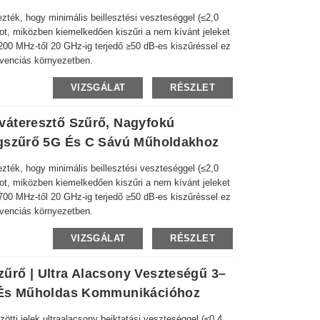
ék, hogy minimális beillesztési veszteséggel (≤2,0
t, miközben kiemelkedően kiszűri a nem kívánt jeleket
6200 MHz-től 20 GHz-ig terjedő ≥50 dB-es kiszűréssel ez
rekvenciás környezetben.
VIZSGÁLAT
RÉSZLET
váteresztő Szűrő, Nagyfokú
egszűrő 5G És C Sávú Műholdakhoz
ék, hogy minimális beillesztési veszteséggel (≤2,0
t, miközben kiemelkedően kiszűri a nem kívánt jeleket
4700 MHz-től 20 GHz-ig terjedő ≥50 dB-es kiszűréssel ez
rekvenciás környezetben.
VIZSGÁLAT
RÉSZLET
rő | Ultra Alacsony Veszteségű 3–
 És Műholdas Kommunikációhoz
 jelek ultraalacsony beiktatási veszteséggel (≤0,4