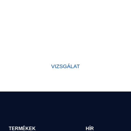
MIÉRT VÁLASSZON MINKET?
lapítása óta világszínvonalú termékeket fejleszt, a következő elvek 
iváló hírnevet szereztek az iparágban, és értékes bizalmat szerezte
VIZSGÁLAT
TERMÉKEK
HÍR