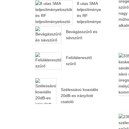
8 utas SMA
frekvenciatartományban
teljesítményelosztók
működik...
és RF
teljesítményelosztó
Bevágásszűrő és
sávszűrő
Felüláteresztő
szűrő
Szélessávú koaxiális
20dB-es irányított
csatoló