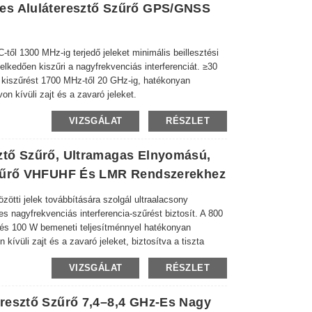
es Aluláteresztő Szűrő GPS/GNSS
l 1300 MHz-ig terjedő jeleket minimális beillesztési
lkedően kiszűri a nagyfrekvenciás interferenciát. ≥30
 kiszűrést 1700 MHz-től 20 GHz-ig, hatékonyan
n kívüli zajt és a zavaró jeleket.
ket kínálja az iparágban. A
VIZSGÁLAT
RÉSZLET
használják vezeték nélküli rendszerekben, radarokban,
n.
ztő Szűrő, Ultramagas Elnyomású,
Szűrő VHFUHF És LMR Rendszerekhez
i jelek továbbítására szolgál ultraalacsony
es nagyfrekvenciás interferencia-szűrést biztosít. A 800
l és 100 W bemeneti teljesítménnyel hatékonyan
kívüli zajt és a zavaró jeleket, biztosítva a tiszta
VIZSGÁLAT
RÉSZLET
ket kínálja az iparágban. A
használják vezeték nélküli rendszerekben, radarokban,
n.
resztő Szűrő 7,4–8,4 GHz-Es Nagy