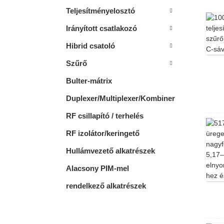
Teljesítményelosztó
Irányított csatlakozó
Hibrid csatoló
Szűrő
Bulter-mátrix
Duplexer/Multiplexer/Kombiner
RF csillapító / terhelés
RF izolátor/keringető
Hullámvezető alkatrészek
Alacsony PIM-mel
rendelkező alkatrészek