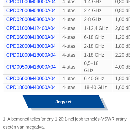
CPD01000M04000A04
4-utas
1-4 GHz
0,80 dB
CPD02000M04000A04
4-utas
2-4 GHz
0,80 dB
CPD02000M08000A04
4-utas
2-8 GHz
1,00 dB
CPD01000M12400A04
4-utas
1-12,4 GHz
2,80 dB
CPD06000M18000A04
4-utas
6-18 GHz
1,20 dB
CPD02000M18000A04
4-utas
2-18 GHz
1,80 dB
CPD01000M18000A04
4-utas
1-18 GHz
2,20 dB
0,5–18
CPD00500M18000A04
4-utas
4,00 dB
GHz
CPD06000M40000A04
4-utas
6-40 GHz
1,80 dB
CPD18000M40000A04
4-utas
18-40 GHz
1,60 dB
Jegyzet
1. A bemeneti teljesítmény 1,20:1-nél jobb terhelés-VSWR arány
esetén van megadva.