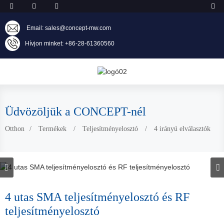
Email: sales@concept-mw.com
Hívjon minket: +86-28-61360560
Üdvözöljük a CONCEPT-nél
Otthon
Termékek
Teljesítményelosztó
4 irányú elválasztók
4 utas SMA teljesítményelosztó és RF
teljesítményelosztó