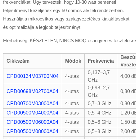
frekvenciákat. Úgy tervezték, hogy 10-30 watt bemeneti
teljesítményt kezeljenek egy 50 ohmos átviteli rendszerben.
Használja a mikrocsíkos vagy szalagvezetékes kialakításokat,
és optimalizálja a legjobb teljesítményt.
Elérhetőség: KÉSZLETEN, NINCS MOQ és ingyenes tesztelésre
Beszúr
Cikkszám
Módok
Frekvencia
Veszte
0,137–3,7
CPD00134M03700N04
4-utas
4,00 dB
GHz
0,698–2,7
CPD00698M02700A04
4-utas
0,80 dB
GHz
CPD00700M03000A04
4-utas
0,7–3 GHz
0,80 dB
CPD00500M04000A04
4-utas
0,5–4 GHz
1,20 dB
CPD00500M06000A04
4-utas
0,5–6 GHz
1,50 dB
CPD00500M08000A04
4-utas
0,5–8 GHz
2,00 dB