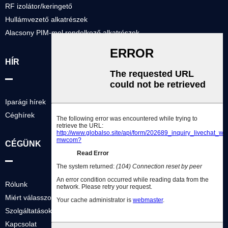
RF izolátor/keringető
Hullámvezető alkatrészek
Alacsony PIM-mel rendelkező alkatrészek
HÍR
Iparági hírek
Céghírek
CÉGÜNK
Rólunk
Miért válasszon minket?
Szolgáltatások
Kapcsolat