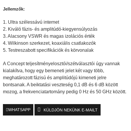
Jellemzők:
1. Ultra szélessávú internet
2. Kiváló fázis- és amplitúdó-kiegyensúlyozás
3. Alacsony VSWR és magas izolációs érték
4. Wilkinson szerkezet, koaxiális csatlakozók
5. Testreszabott specifikációk és körvonalak
A Concept teljesítményelosztói/szétválasztói úgy vannak
kialakítva, hogy egy bemeneti jelet két vagy több,
meghatározott fázisú és amplitúdójú kimeneti jelre
bontsanak. A beiktatási veszteség 0,1 dB és 6 dB között
mozog, a frekvenciatartomány pedig 0 Hz és 50 GHz között.
WHATSAPP
KÜLDJÖN NEKÜNK E-MAILT