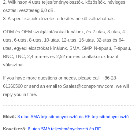
2. Wilkinson 4 utas teljesítményelosztók, közösítők, névleges
osztási veszteség 6,0 dB.
3. A specifikációk előzetes értesítés nélkül változhatnak.
ODM és OEM szolgáltatásokat kínálunk, és 2-utas, 3-utas, 4-
utas, 6-utas, 8-utas, 10-utas, 12-utas, 16-utas, 32-utas és 64-
utas, egyedi elosztókat kínálunk. SMA, SMP, N-típusú, F-típusú,
BNC, TNC, 2,4 mm-es és 2,92 mm-es csatlakozók közül
választhat.
If you have more questions or needs, please call: +86-28-
61360560 or send an email to Ssales@conept-mw.com, we will
reply you in time.
Előző:
3 utas SMA teljesítményelosztó és RF teljesítményelosztó
Következő:
6 utas SMA teljesítményelosztó és RF