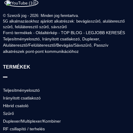
© Szerzői jog - 2026: Minden jog fenntartva.
5G alkalmazásokhoz ajánlott alkatrészek: bevágásszűrő, aluláteresztő
szűrő, felüláteresztő szűrő, sávszűrő
Forró termékek
Oldaltérkép
TOP BLOG
LEGJOBB KERESÉS
-
-
-
Teljesítményelosztó
Irányított csatlakozó
Duplexer
,
,
,
Aluláteresztő/Felüláteresztő/Bevágás/Sávszűrő
Passzív
,
alkatrészek pont-pont kommunikációhoz
TERMÉKEK
Teljesítményelosztó
Irányított csatlakozó
Hibrid csatoló
Szűrő
Duplexer/Multiplexer/Kombiner
RF csillapító / terhelés