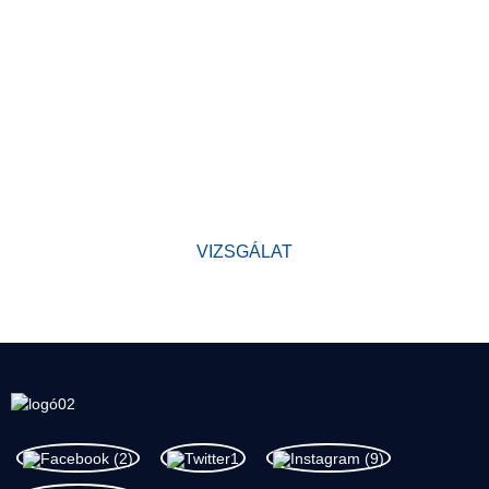
MIÉRT VÁLASSZON MINKET?
Gyárunk megalapítása óta világszínvonalú termékeket fejleszt, a
következő elvek betartásával:
a minőség az első. Termékeink kiváló hírnevet szereztek az
iparágban, és értékes bizalmat szereztek új és régi ügyfeleink
körében.
VIZSGÁLAT