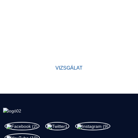
MIÉRT VÁLASSZON MINKET?
Gyárunk megalapítása óta világszínvonalú termékeket fejleszt, a
következő elvek betartásával:
a minőség az első. Termékeink kiváló hírnevet szereztek az
iparágban, és értékes bizalmat szereztek új és régi ügyfeleink
körében.
VIZSGÁLAT