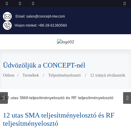
Email: sales@concept-mw.com
Hívjon minket: +86-28-61360560
Üdvözöljük a CONCEPT-nél
Otthon
Termékek
Teljesítményelosztó
12 irányú elválasztók
12 utas SMA teljesítményelosztó és RF
teljesítményelosztó