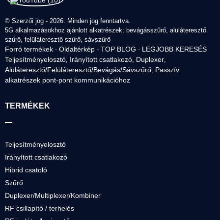
© Szerzői jog - 2026: Minden jog fenntartva.
5G alkalmazásokhoz ajánlott alkatrészek: bevágásszűrő, aluláteresztő
szűrő, felüláteresztő szűrő, sávszűrő
Forró termékek
Oldaltérkép
TOP BLOG
LEGJOBB KERESÉS
-
-
-
Teljesítményelosztó
Irányított csatlakozó
Duplexer
,
,
,
Aluláteresztő/Felüláteresztő/Bevágás/Sávszűrő
Passzív
,
alkatrészek pont-pont kommunikációhoz
TERMÉKEK
Teljesítményelosztó
Irányított csatlakozó
Hibrid csatoló
Szűrő
Duplexer/Multiplexer/Kombiner
RF csillapító / terhelés