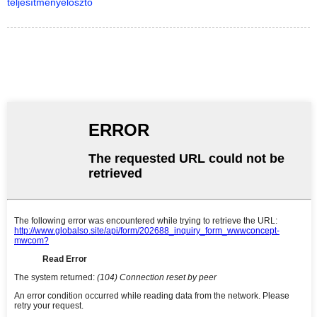
teljesítményelosztó