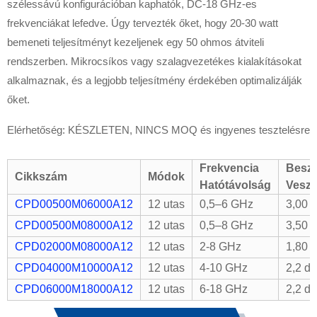
szélessávú konfigurációban kaphatók, DC-18 GHz-es
frekvenciákat lefedve. Úgy tervezték őket, hogy 20-30 watt
bemeneti teljesítményt kezeljenek egy 50 ohmos átviteli
rendszerben. Mikrocsíkos vagy szalagvezetékes kialakításokat
alkalmaznak, és a legjobb teljesítmény érdekében optimalizálják
őket.
Elérhetőség: KÉSZLETEN, NINCS MOQ és ingyenes tesztelésre
Frekvencia
Besz
Cikkszám
Módok
Hatótávolság
Veszt
CPD00500M06000A12
12 utas
0,5–6 GHz
3,00 
CPD00500M08000A12
12 utas
0,5–8 GHz
3,50 
CPD02000M08000A12
12 utas
2-8 GHz
1,80 
CPD04000M10000A12
12 utas
4-10 GHz
2,2 d
CPD06000M18000A12
12 utas
6-18 GHz
2,2 d