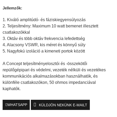
Jellemzők:
1. Kiváló amplitúdó- és fáziskiegyensúlyozás
2. Teljesítmény: Maximum 10 watt bemenet illesztett
csatlakozókkal
3. Oktáv és több oktáv frekvencia lefedettség
4. Alacsony VSWR, kis méret és könnyű súly
5. Nagyfokú izoláció a kimeneti portok között
A Concept teljesítményelosztói és -összekötői
repülőgépipari és védelmi, vezeték nélküli és vezetékes
kommunikációs alkalmazásokban használhatók, és
különféle csatlakozókon, 50 ohmos impedanciával
kaphatók.
WHATSAPP
KÜLDJÖN NEKÜNK E-MAILT