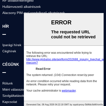
RF izolátor/keringető
Hullámvezető alkatrészek
Alacsony PIM-mel rendelkező alkatrészek
HÍR
Iparági hírek
Céghírek
CÉGÜNK
Rólunk
Miért válasszon minket?
Szolgáltatások
Kapcsolat