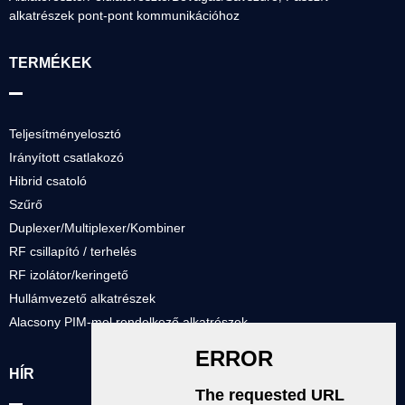
alkatrészek pont-pont kommunikációhoz
TERMÉKEK
Teljesítményelosztó
Irányított csatlakozó
Hibrid csatoló
Szűrő
Duplexer/Multiplexer/Kombiner
RF csillapító / terhelés
RF izolátor/keringető
Hullámvezető alkatrészek
Alacsony PIM-mel rendelkező alkatrészek
HÍR