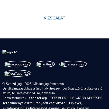
iparágban, és értékes bizalmat szereztek új és régi ügyfeleink
körében.
VIZSGÁLAT
© Szerzői jog - 2026: Minden jog fenntartva.
5G alkalmazásokhoz ajánlott alkatrészek: bevágásszűrő, aluláteresztő
szűrő, felüláteresztő szűrő, sávszűrő
Forró termékek
Oldaltérkép
TOP BLOG
LEGJOBB KERESÉS
-
-
-
Teljesítményelosztó
Irányított csatlakozó
Duplexer
,
,
,
Aluláteresztő/Felüláteresztő/Bevágás/Sávszűrő
Passzív
,