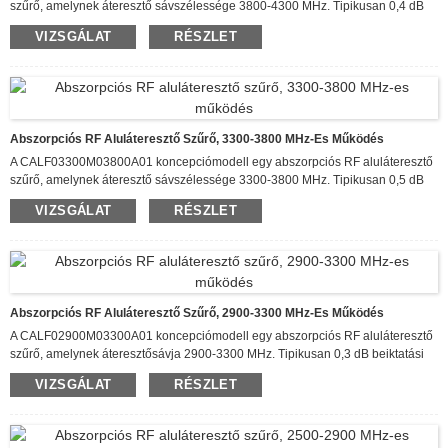
szűrő, amelynek áteresztő sávszélessége 3800-4300 MHz. Tipikusan 0,4 dB
80 dB 7600-12900 MHz
beiktatási veszteséggel rendelkezik, több mint ...
VIZSGÁLAT
RÉSZLET
között.
A szűrő akár 20 W folyamatos bemeneti teljesítményt is képes
Ez
kezelni, és típusa
visszatérés
körülbelül
15dB
.
n veszteség
60,0 x 50,0 x 10,0
mm méretű kiszerelésben kapható.
Abszorpciós RF Aluláteresztő Szűrő, 3300-3800 MHz-Es Működés
A CALF03300M03800A01 koncepciómodell egy abszorpciós RF aluláteresztő
szűrő, amelynek áteresztő sávszélessége 3300-3800 MHz. Tipikusan 0,5 dB
beiktatási veszteséggel rendelkezik, több mint 80 dB csillapítással 6600-11400
VIZSGÁLAT
RÉSZLET
A szűrő akár 20 W folyamatos bemeneti teljesítményt is
MHz között. Ez a...
képes kezelni, és típusa
visszatérés
körülbelül
15dB
.
n veszteség
60,0 x 50,0
x 10,0 mm méretű kiszerelésben kapható.
Abszorpciós RF Aluláteresztő Szűrő, 2900-3300 MHz-Es Működés
A CALF02900M03300A01 koncepciómodell egy abszorpciós RF aluláteresztő
szűrő, amelynek áteresztősávja 2900-3300 MHz. Tipikusan 0,3 dB beiktatási
veszteséggel rendelkezik, több mint 80 dB csillapítással 5800-9900 MHz
VIZSGÁLAT
RÉSZLET
Ez
A szűrő akár 20 W folyamatos bemeneti teljesítményt is képes
között.
kezelni, és típusa
visszatérés
körülbelül
15dB
.
n veszteség
60,0 x 50,0 x 10,0
mm méretű kiszerelésben kapható.