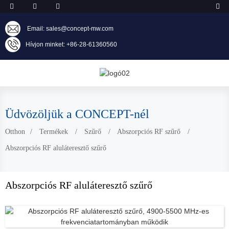
Email: sales@concept-mw.com
Hívjon minket: +86-28-61360560
Üdvözöljük a CONCEPT-nél
Otthon
Termékek
Szűrő
Abszorpciós RF szűrő
Abszorpciós RF aluláteresztő szűrő
Abszorpciós RF aluláteresztő szűrő