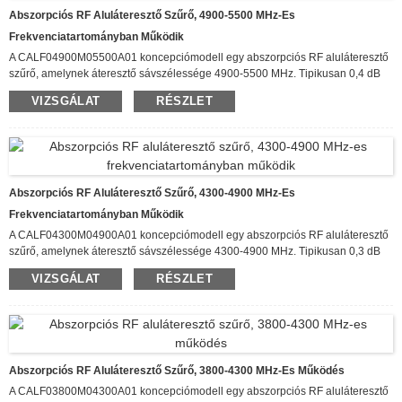
Abszorpciós RF Aluláteresztő Szűrő, 4900-5500 MHz-Es
Frekvenciatartományban Működik
A CALF04900M05500A01 koncepciómodell egy abszorpciós RF aluláteresztő
szűrő, amelynek áteresztő sávszélessége 4900-5500 MHz. Tipikusan 0,4 dB
beiktatási veszteséggel rendelkezik, a csillapítása pedig több mint 80 dB 9800-
VIZSGÁLAT
RÉSZLET
16500 MHz között. Ez a szűrő akár 20 W folyamatos bemeneti teljesítményt is
képes kezelni, tipikusan körülbelül 15 dB visszaverődési veszteséggel. 60,0 x
50,0 x 10,0 mm méretű tokozásban kapható.
Abszorpciós RF Aluláteresztő Szűrő, 4300-4900 MHz-Es
Frekvenciatartományban Működik
A CALF04300M04900A01 koncepciómodell egy abszorpciós RF aluláteresztő
szűrő, amelynek áteresztő sávszélessége 4300-4900 MHz. Tipikusan 0,3 dB
80d
beiktatási veszteséggel rendelkezik, több mint ...
B 8600-14700 MHz között.
VIZSGÁLAT
RÉSZLET
A szűrő akár 20 W folyamatos bemeneti teljesítményt is képes kezelni,
Ez
és típusa
visszatérés
körülbelül
15dB
.
n veszteség
60,0 x 50,0 x 10,0 mm
méretű kiszerelésben kapható.
Abszorpciós RF Aluláteresztő Szűrő, 3800-4300 MHz-Es Működés
A CALF03800M04300A01 koncepciómodell egy abszorpciós RF aluláteresztő